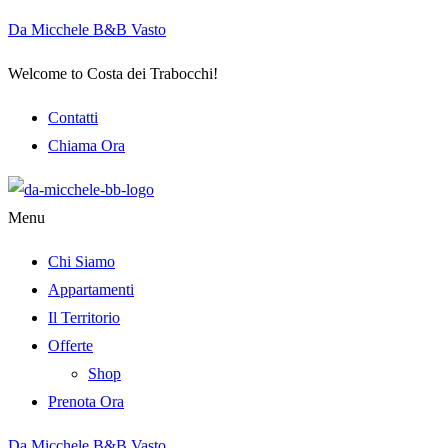
Da Micchele B&B Vasto
Welcome to Costa dei Trabocchi!
Contatti
Chiama Ora
Menu
Chi Siamo
Appartamenti
Il Territorio
Offerte
Shop
Prenota Ora
Da Micchele B&B Vasto